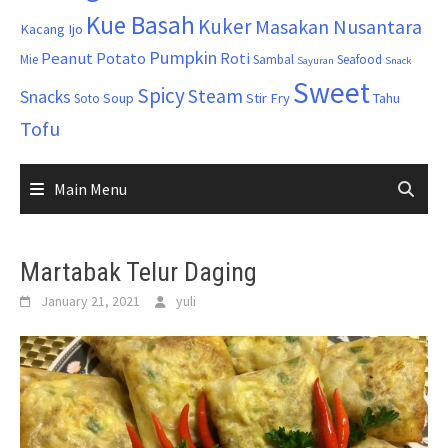
Kue Basah
Kuker
Masakan Nusantara
Kacang Ijo
Pumpkin
Peanut
Potato
Roti
Mie
Sambal
Seafood
Sayuran
Snack
Sweet
Spicy
Steam
Snacks
Soup
Stir Fry
Tahu
Soto
Tofu
Main Menu
Martabak Telur Daging
January 21, 2021
yuli