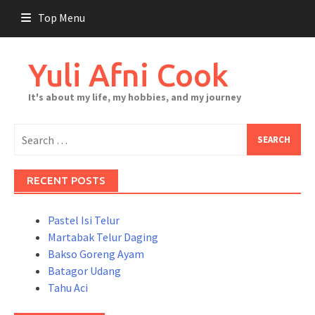
Skip
Top Menu
to
content
Yuli Afni Cook
It's about my life, my hobbies, and my journey
Search
for:
RECENT POSTS
Pastel Isi Telur
Martabak Telur Daging
Bakso Goreng Ayam
Batagor Udang
Tahu Aci