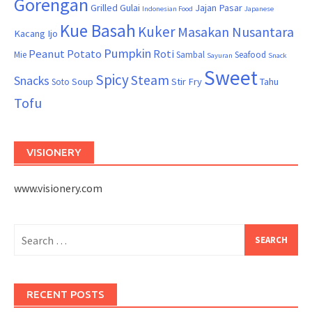
Gorengan
Grilled
Gulai
Jajan Pasar
Indonesian Food
Japanese
Kue Basah
Kuker
Masakan Nusantara
Kacang Ijo
Pumpkin
Peanut
Potato
Roti
Mie
Sambal
Seafood
Sayuran
Snack
Sweet
Spicy
Steam
Snacks
Soup
Stir Fry
Tahu
Soto
Tofu
VISIONERY
www.visionery.com
Search
for:
RECENT POSTS