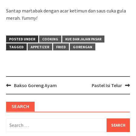
Santap martabak dengan acar ketimun dan saus cuka gula
merah.
Yummy!
POSTED UNDER
COOKING
KUE DAN JAJAN PASAR
TAGGED
APPETIZER
FRIED
GORENGAN
Post
Bakso Goreng Ayam
Pastel Isi Telur
navigation
SEARCH
Search
for: