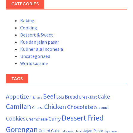
CATEGORIES
Baking
Cooking
Dessert & Sweet
Kue dan jajan pasar
Kuliner ala Indonesia
Uncategorized
World Cuisine
TAGS
Beef
Appetizer
Cake
Bread
Breakfast
Bolu
Banana
Camilan
Chicken
Chocolate
Coconut
Cheese
Dessert
Fried
Cookies
Curry
Creamcheese
Gorengan
Grilled
Gulai
Jajan Pasar
Indonesian Food
Japanese