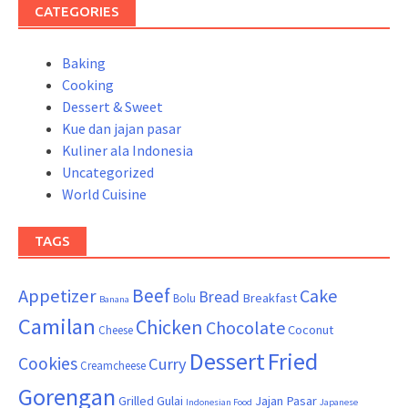
CATEGORIES
Baking
Cooking
Dessert & Sweet
Kue dan jajan pasar
Kuliner ala Indonesia
Uncategorized
World Cuisine
TAGS
Beef
Appetizer
Cake
Bread
Breakfast
Bolu
Banana
Camilan
Chicken
Chocolate
Coconut
Cheese
Dessert
Fried
Cookies
Curry
Creamcheese
Gorengan
Grilled
Gulai
Jajan Pasar
Indonesian Food
Japanese