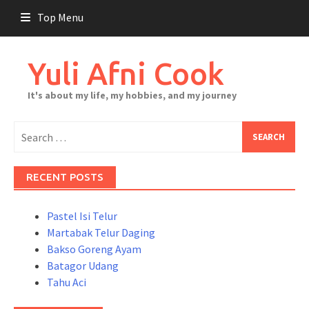
Skip
Top Menu
to
content
Yuli Afni Cook
It's about my life, my hobbies, and my journey
Search
for:
RECENT POSTS
Pastel Isi Telur
Martabak Telur Daging
Bakso Goreng Ayam
Batagor Udang
Tahu Aci