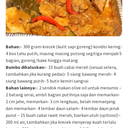
Bahan:
– 300 gram krecek (kulit sapi goreng) kondisi kering-
4 box tahu putih, masing masing potong segitiga menjadi 5
bagian, goreng/bake hingga matang
Bumbu dihaluskan:
– 15 buah cabai merah (sesuai selera,
tambahkan jika kurang pedas)- 5 siung bawang merah- 4
siung bawang putih- 5 butir kemiri sangrai
Bahan lainnya:
– 2 sendok makan olive oil untuk menumis –
2 batang serai, ambil bagian putihnya saja dan memarkan-
2 cm jahe, memarkan- 3 cm lengkuas, belah memanjang
dan memarkan- 4 lembar daun salam- 4 lembar daun jeruk
purut – 15 buah cabai rawit merah, biarkan utuh (
optional)
–
200 ml air, tambahkan jika krecek menyerap kuah terlalu