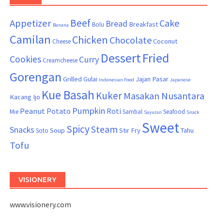
Beef
Appetizer
Cake
Bread
Breakfast
Bolu
Banana
Camilan
Chicken
Chocolate
Coconut
Cheese
Dessert
Fried
Cookies
Curry
Creamcheese
Gorengan
Grilled
Gulai
Jajan Pasar
Indonesian Food
Japanese
Kue Basah
Kuker
Masakan Nusantara
Kacang Ijo
Pumpkin
Peanut
Potato
Roti
Mie
Sambal
Seafood
Sayuran
Snack
Sweet
Spicy
Steam
Snacks
Soup
Stir Fry
Tahu
Soto
Tofu
VISIONERY
www.visionery.com