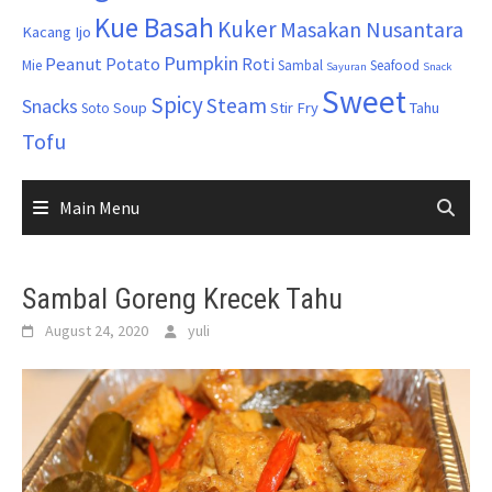
Kue Basah
Kuker
Masakan Nusantara
Kacang Ijo
Pumpkin
Peanut
Potato
Roti
Mie
Sambal
Seafood
Sayuran
Snack
Sweet
Spicy
Steam
Snacks
Soup
Stir Fry
Tahu
Soto
Tofu
Main Menu
Sambal Goreng Krecek Tahu
August 24, 2020
yuli