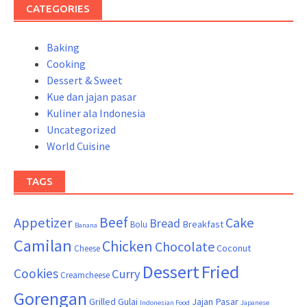
CATEGORIES
Baking
Cooking
Dessert & Sweet
Kue dan jajan pasar
Kuliner ala Indonesia
Uncategorized
World Cuisine
TAGS
Beef
Appetizer
Cake
Bread
Breakfast
Bolu
Banana
Camilan
Chicken
Chocolate
Coconut
Cheese
Dessert
Fried
Cookies
Curry
Creamcheese
Gorengan
Grilled
Gulai
Jajan Pasar
Indonesian Food
Japanese