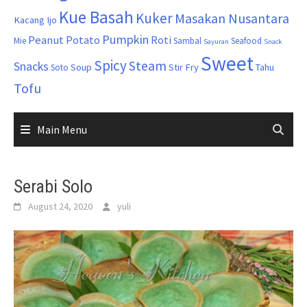
Kue Basah
Kuker
Masakan Nusantara
Kacang Ijo
Pumpkin
Peanut
Potato
Roti
Mie
Sambal
Seafood
Sayuran
Snack
Sweet
Spicy
Steam
Snacks
Soup
Stir Fry
Tahu
Soto
Tofu
Main Menu
Serabi Solo
August 24, 2020
yuli