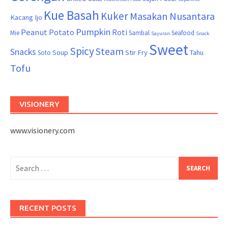
Kue Basah
Kuker
Masakan Nusantara
Kacang Ijo
Pumpkin
Peanut
Potato
Roti
Mie
Sambal
Seafood
Sayuran
Snack
Sweet
Spicy
Steam
Snacks
Soup
Stir Fry
Tahu
Soto
Tofu
VISIONERY
www.visionery.com
Search
for:
RECENT POSTS