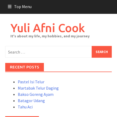
Skip
Top Menu
to
content
Yuli Afni Cook
It's about my life, my hobbies, and my journey
Search
for:
RECENT POSTS
Pastel Isi Telur
Martabak Telur Daging
Bakso Goreng Ayam
Batagor Udang
Tahu Aci