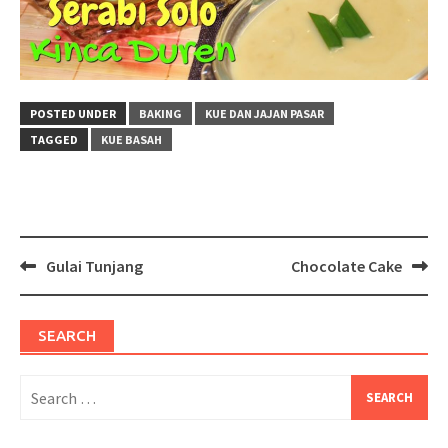
POSTED UNDER
BAKING
KUE DAN JAJAN PASAR
TAGGED
KUE BASAH
Post
Gulai Tunjang
Chocolate Cake
navigation
SEARCH
Search
for: