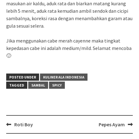
masukan air kaldu, aduk rata dan biarkan matang kurang
lebih 5 menit, aduk rata kemudian ambil sendok dan cicipi
sambalnya, koreksi rasa dengan menambahkan garam atau
gula sesuai selera.
Jika menggunakan cabe merah cayenne maka tingkat
kepedasan cabe ini adalah medium/mild. Selamat mencoba
🙂
POSTED UNDER
KULINER ALA INDONESIA
TAGGED
SAMBAL
SPICY
Post
Roti Boy
Pepes Ayam
navigation