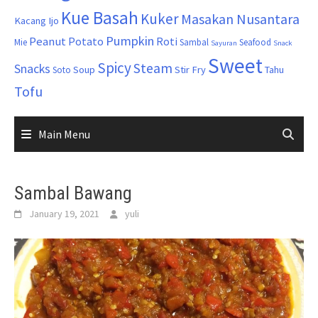
Kue Basah
Kuker
Masakan Nusantara
Kacang Ijo
Pumpkin
Peanut
Potato
Roti
Mie
Sambal
Seafood
Sayuran
Snack
Sweet
Spicy
Steam
Snacks
Soup
Stir Fry
Tahu
Soto
Tofu
Main Menu
Sambal Bawang
January 19, 2021
yuli