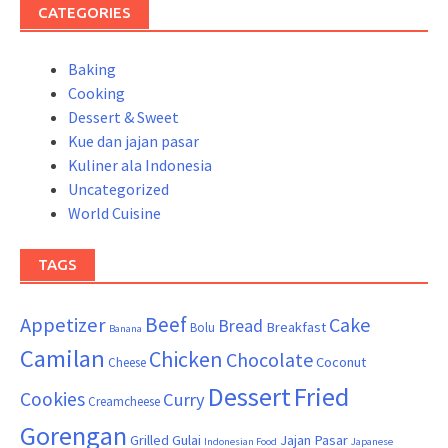
CATEGORIES
Baking
Cooking
Dessert & Sweet
Kue dan jajan pasar
Kuliner ala Indonesia
Uncategorized
World Cuisine
TAGS
Beef
Appetizer
Cake
Bread
Breakfast
Bolu
Banana
Camilan
Chicken
Chocolate
Coconut
Cheese
Dessert
Fried
Cookies
Curry
Creamcheese
Gorengan
Grilled
Gulai
Jajan Pasar
Indonesian Food
Japanese