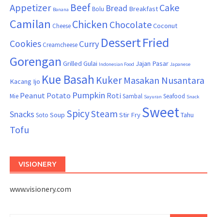
Beef
Appetizer
Cake
Bread
Breakfast
Bolu
Banana
Camilan
Chicken
Chocolate
Coconut
Cheese
Dessert
Fried
Cookies
Curry
Creamcheese
Gorengan
Grilled
Gulai
Jajan Pasar
Indonesian Food
Japanese
Kue Basah
Kuker
Masakan Nusantara
Kacang Ijo
Pumpkin
Peanut
Potato
Roti
Mie
Sambal
Seafood
Sayuran
Snack
Sweet
Spicy
Steam
Snacks
Soup
Stir Fry
Tahu
Soto
Tofu
VISIONERY
www.visionery.com