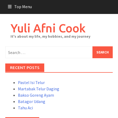
Skip
Top Menu
to
content
Yuli Afni Cook
It's about my life, my hobbies, and my journey
Search
for:
RECENT POSTS
Pastel Isi Telur
Martabak Telur Daging
Bakso Goreng Ayam
Batagor Udang
Tahu Aci